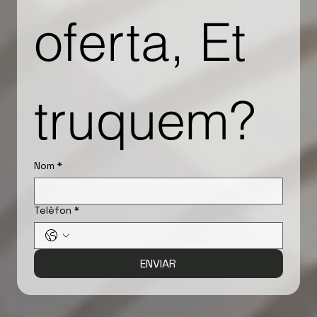
oferta, Et 
truquem?
Nom
*
Telèfon
*
ENVIAR